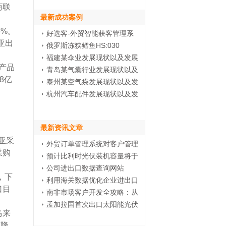
商联
最新成功案例
6%。
好选客-外贸智能获客管理系
亚出
俄罗斯冻狭鳕鱼HS:030
福建某伞业发展现状以及发展
矿产品
青岛某气囊行业发展现状以及
8亿
泰州某空气袋发展现状以及发
杭州汽车配件发展现状以及发
最新资讯文章
亚采
外贸订单管理系统对客户管理
采购
预计比利时光伏装机容量将于
公司进出口数据查询网站
，下
利用海关数据优化企业进出口
口目
南非市场客户开发全攻略：从
孟加拉国首次出口太阳能光伏
马来
下降