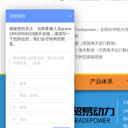
请您留言
相关资讯
感谢您的关注，当前客服人员grace
贸易动力（Tradepower）全国伙伴助力
18910559329因不在线，请填写一
上海外贸软件
下您的信息，我们会尽快和您联
英国海关数据（英国海关进口数据）
系。
巴西（提单）海关数据（巴西海关出口数
海运费暴涨下的贸易新思路
网站首页
产品体系
©
沪
地
电